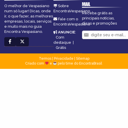
MAIL
O melhor de Vespasiano
Sobre
num só lugar! Dicas, onde
EncontraVespasiano
Receba grátis as
ir, o que fazer, as melhores
principais notícias,
Fale com o
empresas, locais, serviços
dicas e promoções
EncontraVespasiano
e muito mais no guia
Encontra Vespasiano.
ANUNCIE
:
Com
destaque
|
Grátis
Termos
|
Privacidade
|
Sitemap
Criado com
e
pelo time do EncontraBrasil