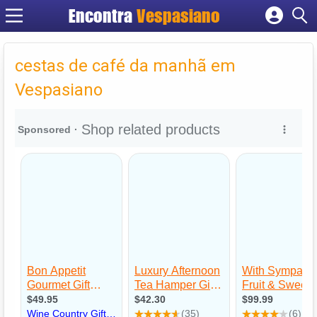
Encontra
Vespasiano
Cadastrar empresa
Fazer login
cestas de café da manhã em
Criar conta
Vespasiano