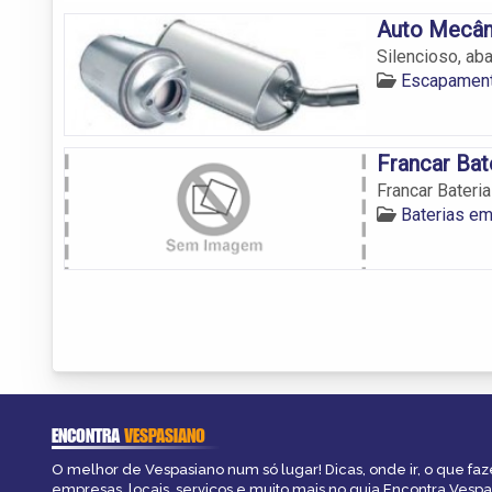
Auto Mecân
Silencioso, ab
Escapamen
Francar Bat
Francar Bateri
Baterias e
ENCONTRA
VESPASIANO
O melhor de Vespasiano num só lugar! Dicas, onde ir, o que faz
empresas, locais, serviços e muito mais no guia Encontra Vespa