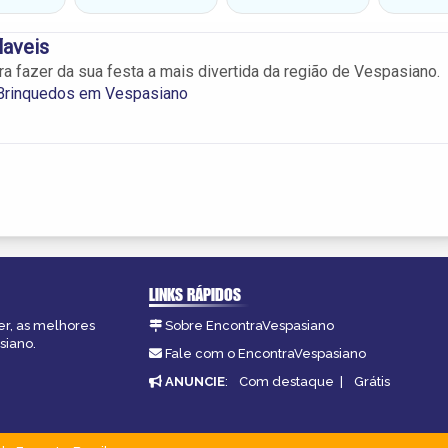
laveis
a fazer da sua festa a mais divertida da região de Vespasiano.
 Brinquedos em Vespasiano
LINKS RÁPIDOS
er, as melhores
Sobre EncontraVespasiano
siano.
Fale com o EncontraVespasiano
ANUNCIE
:
Com destaque
|
Grátis