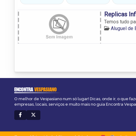
Replicas Inf
Temos tudo par
Aluguel de
ENCONTRA
VESPASIANO
O melhor de Vespasiano num só lugar! Dicas, onde ir, o que faz
empresas, locais, serviços e muito mais no guia Encontra Vespa