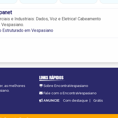
panet
ciais e Industriais: Dados, Voz e Eletrica! Cabeamento
m Vespasiano.
 Estruturado em Vespasiano
LINKS RÁPIDOS
er, as melhores
Sobre EncontraVespasiano
siano.
Fale com o EncontraVespasiano
ANUNCIE
:
Com destaque
|
Grátis