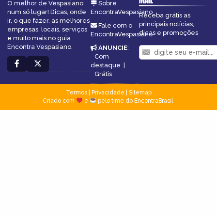
MAIL
O melhor de Vespasiano
Sobre
num só lugar! Dicas, onde
EncontraVespasiano
Receba grátis as
ir, o que fazer, as melhores
principais notícias,
Fale com o
empresas, locais, serviços
dicas e promoções
EncontraVespasiano
e muito mais no guia
Encontra Vespasiano.
ANUNCIE
:
Com
destaque
|
Grátis
Termos
|
Privacidade
|
Sitemap
Criado com
e
pelo time do EncontraBrasil