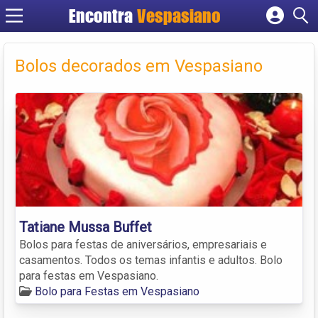
Encontra
Vespasiano
Cadastrar empresa
Fazer login
Bolos decorados em Vespasiano
Criar conta
Tatiane Mussa Buffet
Bolos para festas de aniversários, empresariais e
casamentos. Todos os temas infantis e adultos. Bolo
para festas em Vespasiano.
Bolo para Festas em Vespasiano