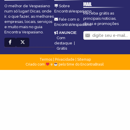
MAIL
O melhor de Vespasiano
Sobre
num só lugar! Dicas, onde
EncontraVespasiano
Receba grátis as
ir, o que fazer, as melhores
principais notícias,
Fale com o
empresas, locais, serviços
dicas e promoções
EncontraVespasiano
e muito mais no guia
Encontra Vespasiano.
ANUNCIE
:
Com
destaque
|
Grátis
Termos
|
Privacidade
|
Sitemap
Criado com
e
pelo time do EncontraBrasil