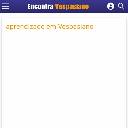
Encontra
Vespasiano
Cadastrar empresa
Fazer login
aprendizado em Vespasiano
Criar conta