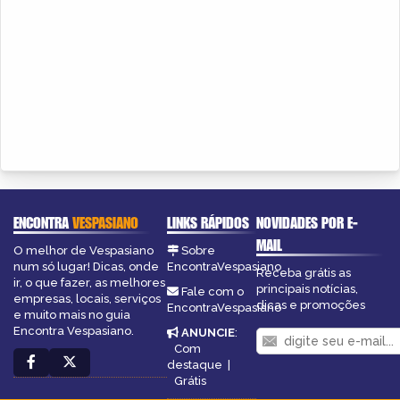
ENCONTRA
VESPASIANO
LINKS RÁPIDOS
NOVIDADES POR E-
MAIL
O melhor de Vespasiano
Sobre
num só lugar! Dicas, onde
EncontraVespasiano
Receba grátis as
ir, o que fazer, as melhores
principais notícias,
Fale com o
empresas, locais, serviços
dicas e promoções
EncontraVespasiano
e muito mais no guia
Encontra Vespasiano.
ANUNCIE
:
Com
destaque
|
Grátis