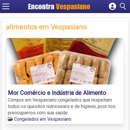
Encontra
Vespasiano
Cadastrar empresa
Fazer login
alimentos em Vespasiano
Criar conta
Mor Comércio e Indústria de Alimento
Compre em Vespasiano congelados que respeitam
todos os quesitos nutricionais e de higiene, pois nos
preocupamos com sua saúde.
Congelados em Vespasiano