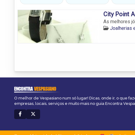
City Point 
As melhores jó
Joalherias 
ENCONTRA
VESPASIANO
O melhor de Vespasiano num só lugar! Dicas, onde ir, o que faz
empresas, locais, serviços e muito mais no guia Encontra Vespa