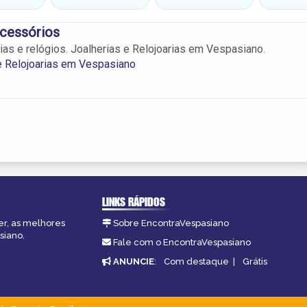
Acessórios
ias e relógios. Joalherias e Relojoarias em Vespasiano.
e Relojoarias em Vespasiano
LINKS RÁPIDOS
er, as melhores
Sobre EncontraVespasiano
siano.
Fale com o EncontraVespasiano
ANUNCIE
:
Com destaque
|
Grátis