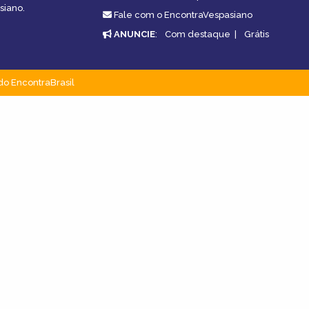
siano.
Fale com o EncontraVespasiano
ANUNCIE
:
Com destaque
|
Grátis
do EncontraBrasil