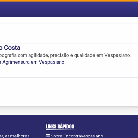
o Costa
pografia com agilidade, precisão e qualidade em Vespasiano.
 e Agrimensura em Vespasiano
LINKS RÁPIDOS
er, as melhores
Sobre EncontraVespasiano