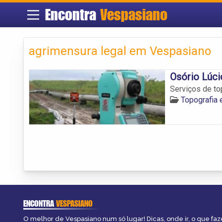
Encontra
Vespasiano
agrimensura legal em Vespasiano
Osório Lúci
Serviços de to
Topografia
ENCONTRA
VESPASIANO
O melhor de Vespasiano num só lugar! Dicas, onde ir, o que faz