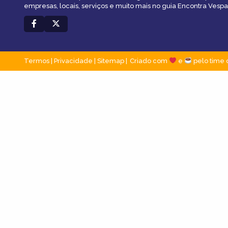
empresas, locais, serviços e muito mais no guia Encontra Vespa
Termos
|
Privacidade
|
Sitemap
Criado com
e
pelo time 